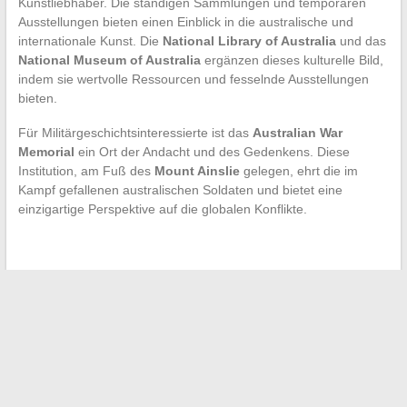
Kunstliebhaber. Die ständigen Sammlungen und temporären
Ausstellungen bieten einen Einblick in die australische und
internationale Kunst. Die
National Library of Australia
und das
National Museum of Australia
ergänzen dieses kulturelle Bild,
indem sie wertvolle Ressourcen und fesselnde Ausstellungen
bieten.
Für Militärgeschichtsinteressierte ist das
Australian War
Memorial
ein Ort der Andacht und des Gedenkens. Diese
Institution, am Fuß des
Mount Ainslie
gelegen, ehrt die im
Kampf gefallenen australischen Soldaten und bietet eine
einzigartige Perspektive auf die globalen Konflikte.
←
Städtische Mobilität mit digitalen Lösungen wie IntraParis
optimieren
Optimierung der Navigation auf regionalen
Verbindungsplattformen: Tipps und Ratschläge
→