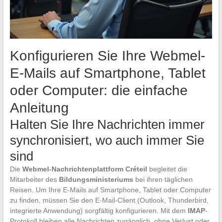
Konfigurieren Sie Ihre Webmel-
E-Mails auf Smartphone, Tablet
oder Computer: die einfache
Anleitung
Halten Sie Ihre Nachrichten immer
synchronisiert, wo auch immer Sie
sind
Die
Webmel-Nachrichtenplattform Créteil
begleitet die
Mitarbeiter des
Bildungsministeriums
bei ihren täglichen
Reisen. Um Ihre E-Mails auf Smartphone, Tablet oder Computer
zu finden, müssen Sie den E-Mail-Client (Outlook, Thunderbird,
integrierte Anwendung) sorgfältig konfigurieren. Mit dem
IMAP
-
Protokoll bleiben alle Nachrichten zugänglich, ohne Verlust oder