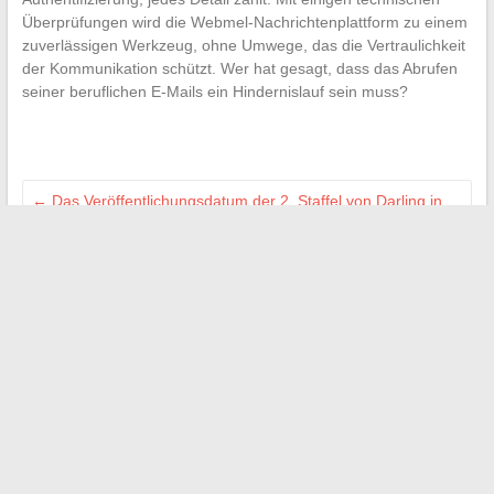
Überprüfungen wird die Webmel-Nachrichtenplattform zu einem
zuverlässigen Werkzeug, ohne Umwege, das die Vertraulichkeit
der Kommunikation schützt. Wer hat gesagt, dass das Abrufen
seiner beruflichen E-Mails ein Hindernislauf sein muss?
←
Das Veröffentlichungsdatum der 2. Staffel von Darling in
the Franxx endlich enthüllt
Schnell einen Job finden: praktische Tipps zur Steigerung
Ihrer Jobsuche
→
Suchen