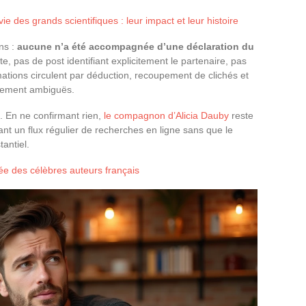
e des grands scientifiques : leur impact et leur histoire
ns :
aucune n’a été accompagnée d’une déclaration du
te, pas de post identifiant explicitement le partenaire, pas
rmations circulent par déduction, recoupement de clichés et
irement ambiguës.
. En ne confirmant rien,
le compagnon d’Alicia Dauby
reste
ant un flux régulier de recherches en ligne sans que le
tantiel.
vée des célèbres auteurs français