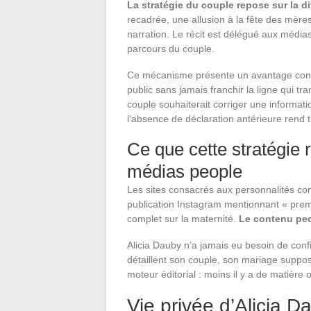
La stratégie du couple repose sur la di
recadrée, une allusion à la fête des mères
narration. Le récit est délégué aux média
parcours du couple.
Ce mécanisme présente un avantage concret 
public sans jamais franchir la ligne qui tra
couple souhaiterait corriger une informatio
l’absence de déclaration antérieure rend t
Ce que cette stratégie 
médias people
Les sites consacrés aux personnalités cons
publication Instagram mentionnant « premi
complet sur la maternité.
Le contenu peop
Alicia Dauby n’a jamais eu besoin de con
détaillent son couple, son mariage supp
moteur éditorial : moins il y a de matière o
Vie privée d’Alicia D