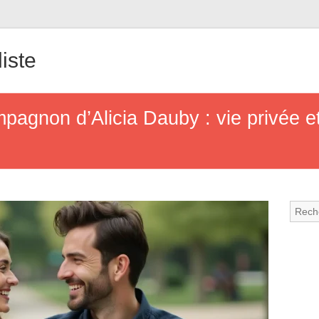
iste
pagnon d’Alicia Dauby : vie privée et