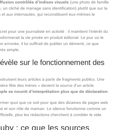
ffusion contrôlée d’indices visuels
(une photo de famille
, un cliché de mariage sans identification) plutôt que sur la
s et aux internautes, qui reconstituent eux-mêmes le
pour une journaliste en activité : il maintient l’intérêt du
nsformerait la vie privée en produit éditorial. Le jour où le
n erronée, il lui suffirait de publier un démenti, ce que
rès simple.
révèle sur le fonctionnement des
truisent leurs articles à partir de fragments publics. Une
ère fête des mères » devient la source d’un article
le se nourrit d’interprétation plus que de déclaration
.
firmer quoi que ce soit pour que des dizaines de pages web
osé et son rôle de maman. Le silence fonctionne comme un
fficielle, plus les rédactions cherchent à combler le vide.
auby : ce que les sources