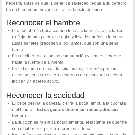
necesita antes de que la señal de saciedad llegue a su cerebro.
Es un fenómeno mecánico, no un defecto del niño.
Reconocer el hambre
El bebé abre la boca cuando le tocas la mejilla o los labios
(reflejo de búsqueda), se agita y lleva los puños a la boca.
Estas señales preceden a los llantos, que son una señal
tardía.
Fija el biberón o el pecho con atención y tiende el cuerpo
hacia la fuente de alimento.
En el lactante de más de seis meses, el interés por los
alimentos en la mesa y los intentos de alcanzar la cuchara
indican un apetito activo.
Reconocer la saciedad
El bebé desvía la cabeza, cierra la boca, empuja la cuchara
o el biberón.
Estos gestos deben ser respetados sin
insistir
.
La succión se ralentiza notablemente, el lactante se duerme
con el biberón o pierde interés en la toma.
En el niño diversificado, juega con la comida sin llevarla a la