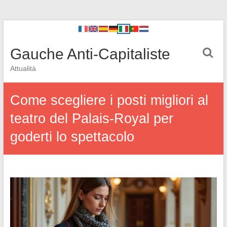
Gauche Anti-Capitaliste
Attualità
Come scegliere i posti migliori al
teatro del Palais-Royal per
goderti lo spettacolo