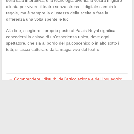
della sala interattiva, e la tecnologia diventa la vostra migliore
alleata per vivere il teatro senza stress. Il digitale cambia le
regole, ma è sempre la giustezza della scelta a fare la
differenza una volta spente le luci.
Alla fine, scegliere il proprio posto al Palais-Royal significa
concedersi la chiave di un’esperienza unica, dove ogni
spettatore, che sia al bordo del palcoscenico o in alto sotto i
tetti, si lascia catturare dalla magia viva del teatro.
←
Comprendere i disturbi dell’articolazione e del linguaggio:
cause, sintomi e soluzioni efficaci
È necessario svegliare un neonato per mangiare? Consigli
per i genitori alle prime armi
→
Search