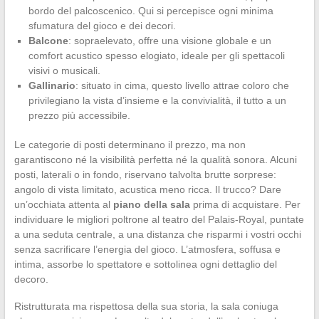
bordo del palcoscenico. Qui si percepisce ogni minima
sfumatura del gioco e dei decori.
Balcone
: sopraelevato, offre una visione globale e un
comfort acustico spesso elogiato, ideale per gli spettacoli
visivi o musicali.
Gallinario
: situato in cima, questo livello attrae coloro che
privilegiano la vista d’insieme e la convivialità, il tutto a un
prezzo più accessibile.
Le categorie di posti determinano il prezzo, ma non
garantiscono né la visibilità perfetta né la qualità sonora. Alcuni
posti, laterali o in fondo, riservano talvolta brutte sorprese:
angolo di vista limitato, acustica meno ricca. Il trucco? Dare
un’occhiata attenta al
piano della sala
prima di acquistare. Per
individuare le migliori poltrone al teatro del Palais-Royal, puntate
a una seduta centrale, a una distanza che risparmi i vostri occhi
senza sacrificare l’energia del gioco. L’atmosfera, soffusa e
intima, assorbe lo spettatore e sottolinea ogni dettaglio del
decoro.
Ristrutturata ma rispettosa della sua storia, la sala coniuga