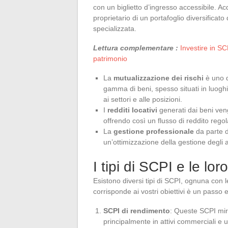
con un biglietto d’ingresso accessibile. Ac
proprietario di un portafoglio diversificato 
specializzata.
Lettura complementare :
Investire in SC
patrimonio
La
mutualizzazione dei rischi
è uno d
gamma di beni, spesso situati in luoghi ge
ai settori e alle posizioni.
I
redditi locativi
generati dai beni vengo
offrendo così un flusso di reddito regol
La
gestione professionale
da parte d
un’ottimizzazione della gestione degli a
I tipi di SCPI e le loro
Esistono diversi tipi di SCPI, ognuna con le
corrisponde ai vostri obiettivi è un passo 
SCPI di rendimento
: Queste SCPI mir
principalmente in attivi commerciali e u