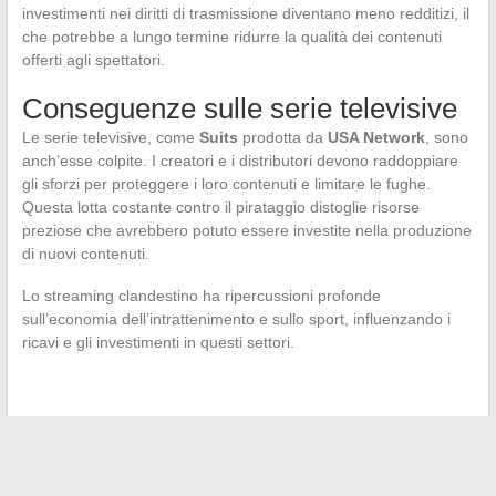
investimenti nei diritti di trasmissione diventano meno redditizi, il
che potrebbe a lungo termine ridurre la qualità dei contenuti
offerti agli spettatori.
Conseguenze sulle serie televisive
Le serie televisive, come
Suits
prodotta da
USA Network
, sono
anch’esse colpite. I creatori e i distributori devono raddoppiare
gli sforzi per proteggere i loro contenuti e limitare le fughe.
Questa lotta costante contro il pirataggio distoglie risorse
preziose che avrebbero potuto essere investite nella produzione
di nuovi contenuti.
Lo streaming clandestino ha ripercussioni profonde
sull’economia dell’intrattenimento e sullo sport, influenzando i
ricavi e gli investimenti in questi settori.
←
Come le innovazioni tecnologiche stanno trasformando il
panorama della gestione accademica