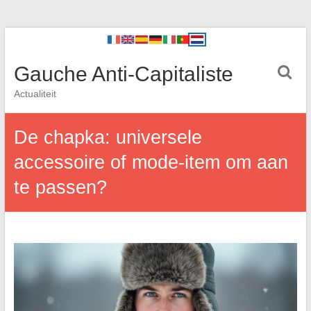
Gauche Anti-Capitaliste
Actualiteit
De chapka: universele
accessoire of mode-item om aan
te passen?