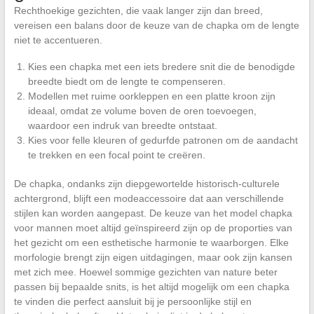
Rechthoekige gezichten, die vaak langer zijn dan breed,
vereisen een balans door de keuze van de chapka om de lengte
niet te accentueren.
Kies een chapka met een iets bredere snit die de benodigde
breedte biedt om de lengte te compenseren.
Modellen met ruime oorkleppen en een platte kroon zijn
ideaal, omdat ze volume boven de oren toevoegen,
waardoor een indruk van breedte ontstaat.
Kies voor felle kleuren of gedurfde patronen om de aandacht
te trekken en een focal point te creëren.
De chapka, ondanks zijn diepgewortelde historisch-culturele
achtergrond, blijft een modeaccessoire dat aan verschillende
stijlen kan worden aangepast. De keuze van het model chapka
voor mannen moet altijd geïnspireerd zijn op de proporties van
het gezicht om een esthetische harmonie te waarborgen. Elke
morfologie brengt zijn eigen uitdagingen, maar ook zijn kansen
met zich mee. Hoewel sommige gezichten van nature beter
passen bij bepaalde snits, is het altijd mogelijk om een chapka
te vinden die perfect aansluit bij je persoonlijke stijl en