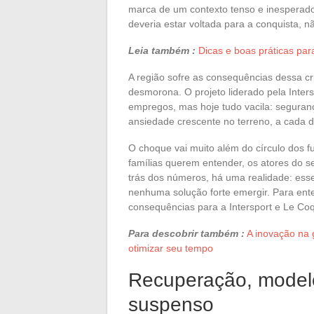
marca de um contexto tenso e inesperad
deveria estar voltada para a conquista, n
Leia também :
Dicas e boas práticas par
A região sofre as consequências dessa c
desmorona. O projeto liderado pela Inters
empregos, mas hoje tudo vacila: seguranç
ansiedade crescente no terreno, a cada d
O choque vai muito além do círculo dos f
famílias querem entender, os atores do se
trás dos números, há uma realidade: ess
nenhuma solução forte emergir. Para ent
consequências para a Intersport e Le Coq 
Para descobrir também :
A inovação na 
otimizar seu tempo
Recuperação, modelo
suspenso