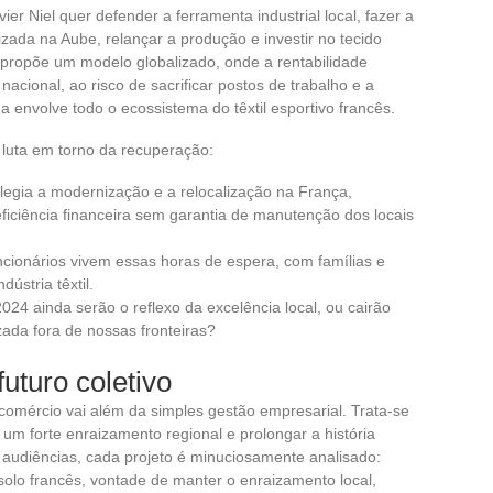
er Niel quer defender a ferramenta industrial local, fazer a
ada na Aube, relançar a produção e investir no tecido
s propõe um modelo globalizado, onde a rentabilidade
acional, ao risco de sacrificar postos de trabalho e a
 envolve todo o ecossistema do têxtil esportivo francês.
a luta em torno da recuperação:
vilegia a modernização e a relocalização na França,
ficiência financeira sem garantia de manutenção dos locais
cionários vivem essas horas de espera, com famílias e
ústria têxtil.
024 ainda serão o reflexo da excelência local, ou cairão
da fora de nossas fronteiras?
futuro coletivo
 comércio vai além da simples gestão empresarial. Trata-se
m forte enraizamento regional e prolongar a história
s audiências, cada projeto é minuciosamente analisado:
olo francês, vontade de manter o enraizamento local,