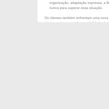
organização, adaptação expressa: a fl
nunca para superar essa situação.
Os clientes também enfrentam uma nova 
observam com cautela a estabilidade da r
multiplica ações direcionadas para mante
olímpicas sem desvios.
Uma certeza emerge desse tumulto: nenhu
mas em todos os lugares onde se olha, 
vestiários ou junto aos fornecedores, t
hexagonal, enquanto Paris se prepara par
←
Deve-se acordar um recém-nascido pa
As últimas tendê