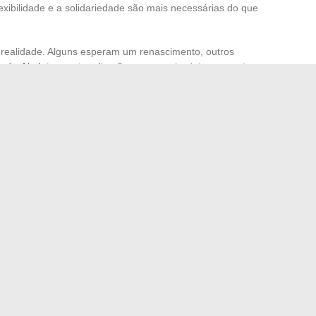
exibilidade e a solidariedade são mais necessárias do que
realidade. Alguns esperam um renascimento, outros
ede. Na Intersport, a direção se comunica intensamente,
r a confiança e tenta preparar as próximas semanas
ma equipe, nenhum ateliê sairá ileso da tempestade,
a mesma vontade de recuperação surge. Nas cadeias, nos
odos medem o peso deste momento decisivo para o esporte
a entrar na história sob as luzes dos Jogos.
ra se alimentar? Dicas para jovens pais
ncias em tecnologia a conhecer: do webmail 1et1 à IA49
→