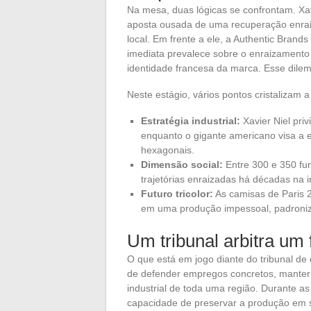
Na mesa, duas lógicas se confrontam. Xavi
aposta ousada de uma recuperação enraiz
local. Em frente a ele, a Authentic Brand
imediata prevalece sobre o enraizamento n
identidade francesa da marca. Esse dilema
Neste estágio, vários pontos cristalizam 
Estratégia industrial:
Xavier Niel pri
enquanto o gigante americano visa a e
hexagonais.
Dimensão social:
Entre 300 e 350 fun
trajetórias enraizadas há décadas na ind
Futuro tricolor:
As camisas de Paris 2
em uma produção impessoal, padroniza
Um tribunal arbitra um 
O que está em jogo diante do tribunal de
de defender empregos concretos, manter u
industrial de toda uma região. Durante a
capacidade de preservar a produção em s