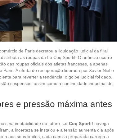
omércio de Paris decretou a liquidação judicial da filial
e distribuía as roupas da Le Coq Sportif. O anúncio ocorre
ão das roupas oficiais dos atletas franceses, a apenas
aris. A oferta de recuperação liderada por Xavier Niel e
iente para reverter a tendência: o golpe judicial foi dado.
tão suspensos, assim como a continuidade industrial de
mores e pressão máxima antes
ais na imutabilidade do futuro.
Le Coq Sportif
navega
íram, a incerteza se instalou e a tensão aumenta dia após
icina aos seus limites, cada camisa preparada carrega a