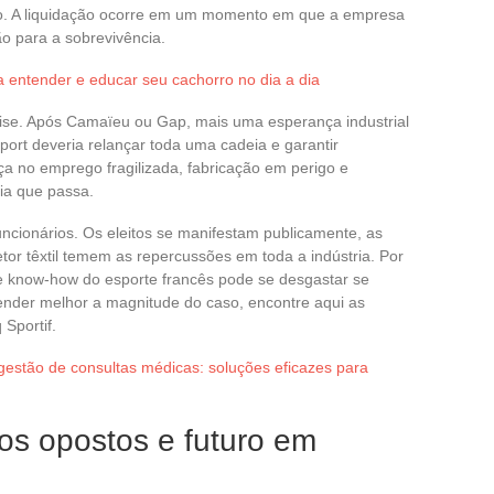
o. A liquidação ocorre em um momento em que a empresa
ão para a sobrevivência.
a entender e educar seu cachorro no dia a dia
rise. Após Camaïeu ou Gap, mais uma esperança industrial
port deveria relançar toda uma cadeia e garantir
a no emprego fragilizada, fabricação em perigo e
ia que passa.
uncionários. Os eleitos se manifestam publicamente, as
tor têxtil temem as repercussões em toda a indústria. Por
e know-how do esporte francês pode se desgastar se
ender melhor a magnitude do caso, encontre aqui as
Sportif.
gestão de consultas médicas: soluções eficazes para
s opostos e futuro em