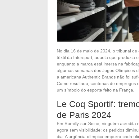
No dia 16 de maio de 2024, o tribunal de c
têxtil da Intersport, aquela que produzia 
enquanto a marca está imersa na fabricaç
algumas semanas dos Jogos Olímpicos de P
a americana Authentic Brands não foi sufic
Como resultado, centenas de empregos es
um símbolo do esporte feito na França.
Le Coq Sportif: tre
de Paris 2024
Em Romilly-sur-Seine, ninguém acredita m
agora sem visibilidade: os pedidos diminu
dia. A urgência olímpica empurra cada of