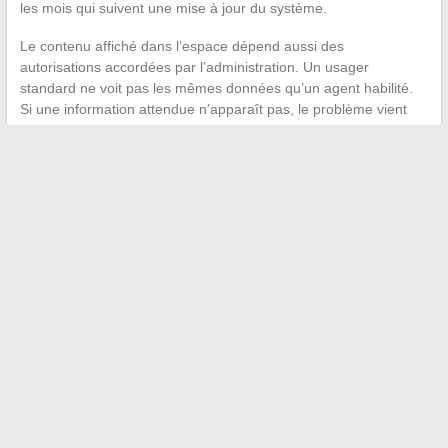
les mois qui suivent une mise à jour du système.
Le contenu affiché dans l’espace dépend aussi des
autorisations accordées par l’administration. Un usager
standard ne voit pas les mêmes données qu’un agent habilité.
Si une information attendue n’apparaît pas, le problème vient
souvent du niveau d’autorisation attribué au compte, pas d’un
dysfonctionnement technique.
La gestion efficace d’un espace CGI Network repose sur trois
points techniques souvent négligés : la mise à jour des
coordonnées de contact pour le double facteur, le choix du
mode d’accès adapté à son usage réel, et la vérification
régulière de la cohérence des données agrégées depuis
plusieurs sources.
←
Comment reconnaître un bébé glouton et bien gérer son
alimentation au quotidien