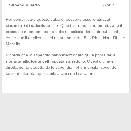
Stipendio netto
2250 €
Per semplificare questo calcolo, possono essere utilizzati
strumenti di calcolo
online. Questi strumenti automatizzano il
processo e tengono conto delle specificità dei contributi locali,
come quelli applicabili nei dipartimenti del Bas-Rhin, Haut-Rhin e
Mosella.
Ricorda che lo stipendio netto menzionato qui è prima della
ritenuta alla fonte
dell’imposta sul reddito. Quest’ultima è
direttamente dedotta dallo stipendio netto mensile, secondo il
tasso di ritenuta applicabile a ciascun lavoratore.
←
Come risolvere efficacemente i problemi di connessione
su Minecraft
Come presentare efficacemente una domanda di candidatura
a Parigi 13: focus sulla piattaforma eCandidat
→