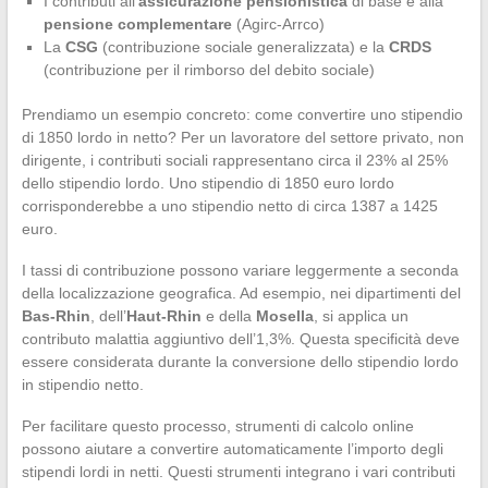
I contributi all’
assicurazione pensionistica
di base e alla
pensione complementare
(Agirc-Arrco)
La
CSG
(contribuzione sociale generalizzata) e la
CRDS
(contribuzione per il rimborso del debito sociale)
Prendiamo un esempio concreto: come convertire uno stipendio
di 1850 lordo in netto? Per un lavoratore del settore privato, non
dirigente, i contributi sociali rappresentano circa il 23% al 25%
dello stipendio lordo. Uno stipendio di 1850 euro lordo
corrisponderebbe a uno stipendio netto di circa 1387 a 1425
euro.
I tassi di contribuzione possono variare leggermente a seconda
della localizzazione geografica. Ad esempio, nei dipartimenti del
Bas-Rhin
, dell’
Haut-Rhin
e della
Mosella
, si applica un
contributo malattia aggiuntivo dell’1,3%. Questa specificità deve
essere considerata durante la conversione dello stipendio lordo
in stipendio netto.
Per facilitare questo processo, strumenti di calcolo online
possono aiutare a convertire automaticamente l’importo degli
stipendi lordi in netti. Questi strumenti integrano i vari contributi