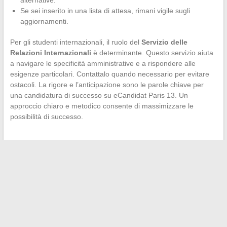
Se sei inserito in una lista di attesa, rimani vigile sugli
aggiornamenti.
Per gli studenti internazionali, il ruolo del
Servizio delle
Relazioni Internazionali
è determinante. Questo servizio aiuta
a navigare le specificità amministrative e a rispondere alle
esigenze particolari. Contattalo quando necessario per evitare
ostacoli. La rigore e l’anticipazione sono le parole chiave per
una candidatura di successo su eCandidat Paris 13. Un
approccio chiaro e metodico consente di massimizzare le
possibilità di successo.
←
Come convertire efficacemente il proprio stipendio lordo in
stipendio netto?
Le donne influenti dietro gli attori famosi di Hollywood
→
Search