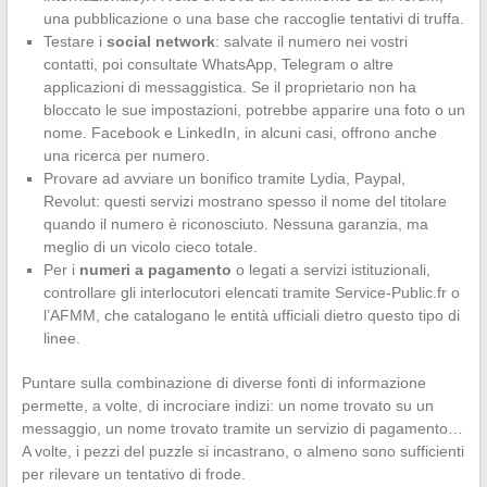
una pubblicazione o una base che raccoglie tentativi di truffa.
Testare i
social network
: salvate il numero nei vostri
contatti, poi consultate WhatsApp, Telegram o altre
applicazioni di messaggistica. Se il proprietario non ha
bloccato le sue impostazioni, potrebbe apparire una foto o un
nome. Facebook e LinkedIn, in alcuni casi, offrono anche
una ricerca per numero.
Provare ad avviare un bonifico tramite Lydia, Paypal,
Revolut: questi servizi mostrano spesso il nome del titolare
quando il numero è riconosciuto. Nessuna garanzia, ma
meglio di un vicolo cieco totale.
Per i
numeri a pagamento
o legati a servizi istituzionali,
controllare gli interlocutori elencati tramite Service-Public.fr o
l’AFMM, che catalogano le entità ufficiali dietro questo tipo di
linee.
Puntare sulla combinazione di diverse fonti di informazione
permette, a volte, di incrociare indizi: un nome trovato su un
messaggio, un nome trovato tramite un servizio di pagamento…
A volte, i pezzi del puzzle si incastrano, o almeno sono sufficienti
per rilevare un tentativo di frode.