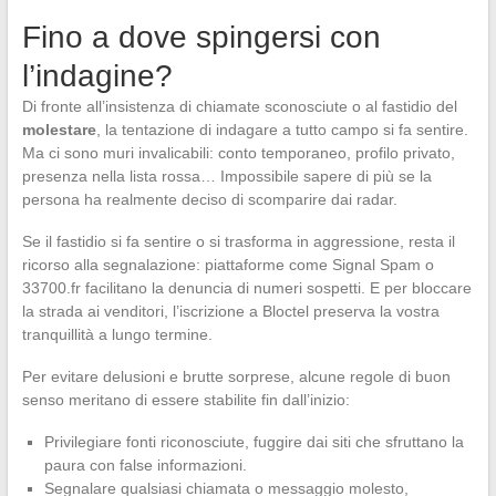
Fino a dove spingersi con
l’indagine?
Di fronte all’insistenza di chiamate sconosciute o al fastidio del
molestare
, la tentazione di indagare a tutto campo si fa sentire.
Ma ci sono muri invalicabili: conto temporaneo, profilo privato,
presenza nella lista rossa… Impossibile sapere di più se la
persona ha realmente deciso di scomparire dai radar.
Se il fastidio si fa sentire o si trasforma in aggressione, resta il
ricorso alla segnalazione: piattaforme come Signal Spam o
33700.fr facilitano la denuncia di numeri sospetti. E per bloccare
la strada ai venditori, l’iscrizione a Bloctel preserva la vostra
tranquillità a lungo termine.
Per evitare delusioni e brutte sorprese, alcune regole di buon
senso meritano di essere stabilite fin dall’inizio:
Privilegiare fonti riconosciute, fuggire dai siti che sfruttano la
paura con false informazioni.
Segnalare qualsiasi chiamata o messaggio molesto,