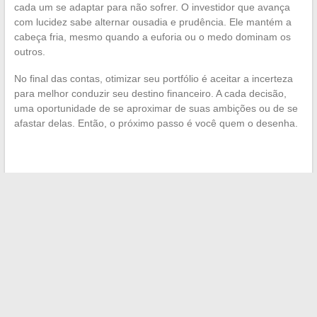
cada um se adaptar para não sofrer. O investidor que avança
com lucidez sabe alternar ousadia e prudência. Ele mantém a
cabeça fria, mesmo quando a euforia ou o medo dominam os
outros.
No final das contas, otimizar seu portfólio é aceitar a incerteza
para melhor conduzir seu destino financeiro. A cada decisão,
uma oportunidade de se aproximar de suas ambições ou de se
afastar delas. Então, o próximo passo é você quem o desenha.
←
A chapka: acessório universal ou elemento de moda a
adaptar?
Como descobrir a quem pertence este número de telefone
de forma gratuita e fácil
→
Search