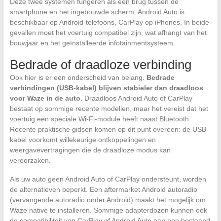
Deze twee systemen fungeren als een brug tussen de
smartphone en het ingebouwde scherm. Android Auto is
beschikbaar op Android-telefoons, CarPlay op iPhones. In beide
gevallen moet het voertuig compatibel zijn, wat afhangt van het
bouwjaar en het geïnstalleerde infotainmentsysteem.
Bedrade of draadloze verbinding
Ook hier is er een onderscheid van belang.
Bedrade
verbindingen (USB-kabel) blijven stabieler dan draadloos
voor Waze in de auto.
Draadloos Android Auto of CarPlay
bestaat op sommige recente modellen, maar het vereist dat het
voertuig een speciale Wi-Fi-module heeft naast Bluetooth.
Recente praktische gidsen komen op dit punt overeen: de USB-
kabel voorkomt willekeurige ontkoppelingen en
weergavevertragingen die de draadloze modus kan
veroorzaken.
Als uw auto geen Android Auto of CarPlay ondersteunt, worden
de alternatieven beperkt. Een aftermarket Android autoradio
(vervangende autoradio onder Android) maakt het mogelijk om
Waze native te installeren. Sommige adapterdozen kunnen ook
de compatibiliteit van CarPlay of Android Auto aan een bestaand