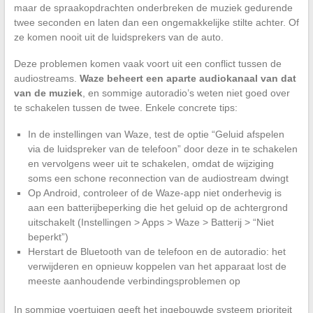
maar de spraakopdrachten onderbreken de muziek gedurende
twee seconden en laten dan een ongemakkelijke stilte achter. Of
ze komen nooit uit de luidsprekers van de auto.
Deze problemen komen vaak voort uit een conflict tussen de
audiostreams.
Waze beheert een aparte audiokanaal van dat
van de muziek
, en sommige autoradio’s weten niet goed over
te schakelen tussen de twee. Enkele concrete tips:
In de instellingen van Waze, test de optie “Geluid afspelen
via de luidspreker van de telefoon” door deze in te schakelen
en vervolgens weer uit te schakelen, omdat de wijziging
soms een schone reconnection van de audiostream dwingt
Op Android, controleer of de Waze-app niet onderhevig is
aan een batterijbeperking die het geluid op de achtergrond
uitschakelt (Instellingen > Apps > Waze > Batterij > “Niet
beperkt”)
Herstart de Bluetooth van de telefoon en de autoradio: het
verwijderen en opnieuw koppelen van het apparaat lost de
meeste aanhoudende verbindingsproblemen op
In sommige voertuigen geeft het ingebouwde systeem prioriteit